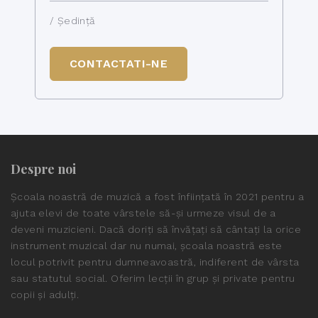
/ Ședință
CONTACTATI-NE
Despre noi
Școala noastră de muzică a fost înființată în 2021 pentru a
ajuta elevi de toate vârstele să-și urmeze visul de a
deveni muzicieni. Dacă doriți să învățați să cântați la orice
instrument muzical dar nu numai, școala noastră este
locul potrivit pentru dumneavoastră, indiferent de vârsta
sau statutul social. Oferim lecții în grup și private pentru
copii și adulți.