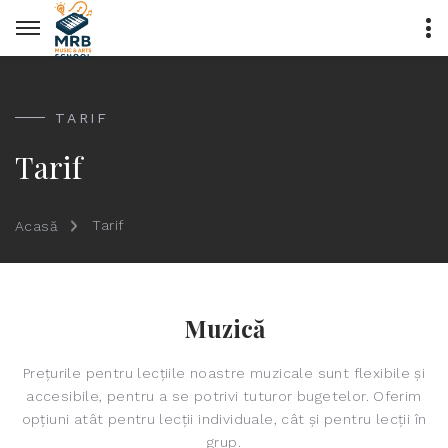
TARIF
Tarif
Tarif
Acasă
Muzică
Prețurile pentru lecțiile noastre muzicale sunt flexibile și
accesibile, pentru a se potrivi tuturor bugetelor. Oferim
opțiuni atât pentru lecții individuale, cât și pentru lecții în
grup.